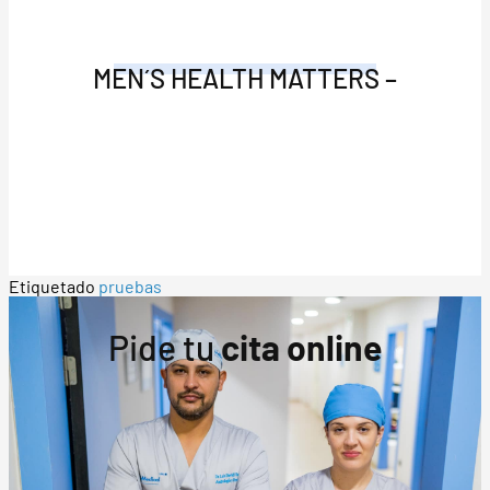
MEN´S HEALTH MATTERS –
Etiquetado
pruebas
Pide tu
cita online